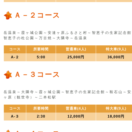
Ａ－２コース
岳温泉～霞ヶ城公園～安達ヶ原ふるさと村～智恵子の生家記念館
智恵子の杜公園～万古焼～大隣寺～岳温泉
コース
所要時間
普通車(4人)
特大車(9人)
A-２
5:00
25,000円
36,000円
Ａ－３コース
岳温泉～大隣寺～霞ヶ城公園～智恵子の生家記念館～鞍石山～安
ヶ原（観世寺）～二本松駅
コース
所要時間
普通車(4人)
特大車(9人)
A-３
2:30
12,000円
18,000円