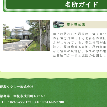
名所ガイド
霞ヶ城公園
頂上の苔むした岩垣は、遠く南北
の石垣は丹羽氏十万七百石の城趾
さがしられている。春は桜花が全
競い、夏は緑滴る庭池、秋の紅葉
かる雪景の風情は、市民の憩の場
た箕輪門が一段と城趾の公園とし
昭和タクシー株式会社
福島県二本松市成田町1-753-3
TEL：0243-22-1155 FAX：0243-62-2780