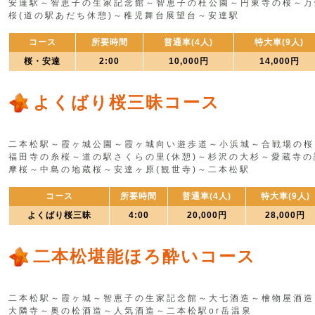
安達駅～智恵子の生家記念館～智恵子の杜公園～円東寺の桜～万
桜(道の駅あだち休憩)～稚児舞台展望台～安達駅
コース
所要時間
普通車(4人)
特大車(9人)
桜・安達
2:00
10,000円
14,000円
よくばり桜三昧コース
二本松駅～霞ヶ城公園～霞ヶ城向い遊歩道～小浜城～合戦場の桜
福田寺の糸桜～道の駅さくらの里(休憩)～杉沢の大杉～愛蔵寺の
摩桜～中島の地蔵桜～安達ヶ原(観世寺)～二本松駅
コース
所要時間
普通車(4人)
特大車(9人)
よくばり桜三昧
4:00
20,000円
28,000円
二本松堪能ほろ酔いコース
二本松駅～霞ヶ城～智恵子の生家記念館～大七酒造～檜物屋酒造
大隣寺～奥の松酒造～人気酒造～二本松駅or岳温泉