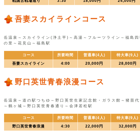
戦国古戦場巡り
3:30
18,000円
24,000円
吾妻スカイラインコース
岳温泉～スカイライン(浄土平)～高湯～フルーツライン～福島四
の里～花見山～福島駅
コース
所要時間
普通車(4人)
特大車(9人)
吾妻スカイライン
4:00
20,000円
28,000円
野口英世青春浪漫コース
岳温泉～道の駅つちゆ～野口英世生家記念館・ガラス館～猪苗代
～鶴ヶ城～野口英世青春通り～会津若松駅
コース
所要時間
普通車(4人)
特大車(9人)
野口英世青春浪漫
4:30
22,000円
32,000円