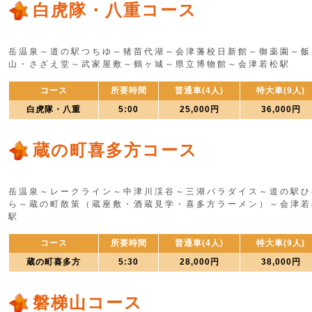
白虎隊・八重コース
岳温泉～道の駅つちゆ～猪苗代湖～会津藩校日新館～御薬園～飯
山・さざえ堂～武家屋敷～鶴ヶ城～県立博物館～会津若松駅
コース
所要時間
普通車(4人)
特大車(9人)
白虎隊・八重
5:00
25,000円
36,000円
蔵の町喜多方コース
岳温泉～レークライン～中津川渓谷～三湖パラダイス～道の駅ひ
ら～蔵の町散策（蔵座敷・酒蔵見学・喜多方ラーメン）～会津若
駅
コース
所要時間
普通車(4人)
特大車(9人)
蔵の町喜多方
5:30
28,000円
38,000円
磐梯山コース