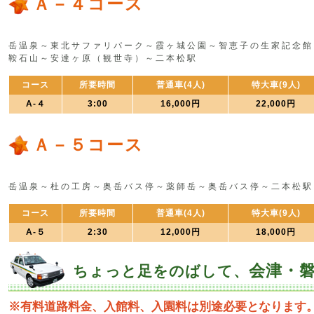
Ａ－４コース
岳温泉～東北サファリパーク～霞ヶ城公園～智恵子の生家記念館
鞍石山～安達ヶ原（観世寺）～二本松駅
コース
所要時間
普通車(4人)
特大車(9人)
A-４
3:00
16,000円
22,000円
Ａ－５コース
岳温泉～杜の工房～奥岳バス停～薬師岳～奥岳バス停～二本松駅
コース
所要時間
普通車(4人)
特大車(9人)
A-５
2:30
12,000円
18,000円
会津・
ちょっと足をのばして、
※有料道路料金、入館料、入園料は別途必要となります