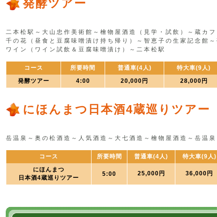
発酵ツアー
二本松駅～大山忠作美術館～檜物屋酒造（見学・試飲）～蔵カフ
千の花（昼食と豆腐味噌漬け持ち帰り）～智恵子の生家記念館～
ワイン（ワイン試飲＆豆腐味噌漬け）～二本松駅
コース
所要時間
普通車(4人)
特大車(9人)
発酵ツアー
4:00
20,000円
28,000円
にほんまつ日本酒4蔵巡りツアー
岳温泉～奥の松酒造～人気酒造～大七酒造～檜物屋酒造～岳温泉
コース
所要時間
普通車(4人)
特大車(9人)
にほんまつ
25,000円
36,000円
5:00
日本酒4蔵巡りツアー