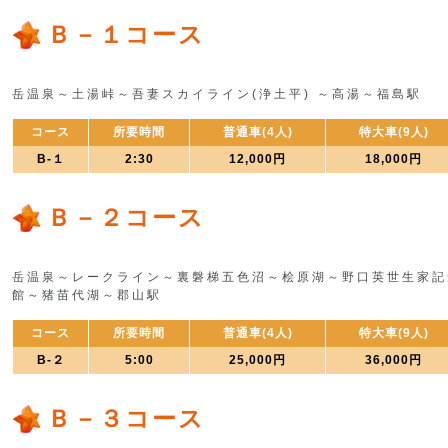
Ｂ－１コース
岳温泉～土湯峠～吾妻スカイライン(浄土平) ～高湯～福島駅
コース
所要時間
普通車(4人)
特大車(9人)
B-１
2:30
12,000円
18,000円
Ｂ－２コース
岳温泉～レークライン～裏磐梯五色沼～桧原湖～野口英世生家記
館～猪苗代湖～郡山駅
コース
所要時間
普通車(4人)
特大車(9人)
B-２
5:00
25,000円
36,000円
Ｂ－３コース