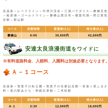
岳温泉～レークライン～中津川渓谷～三湖パラダイス～磐梯五色
～桧原湖～ゴールドライン～磐梯山慧日寺～猪苗代湖～野口英世
念館～郡山駅
コース
所要時間
普通車(4人)
特大車(9人)
磐梯山
6:00
30,000円
42,000円
安達太良浪漫街道
をワイドに
※有料道路料金、入館料、入園料は別途必要となります
Ａ－１コース
岳温泉～智恵子の杜公園～智恵子の生家記念館～安達ヶ原ふるさ
村～道の駅あだち・和紙伝承館～二本松駅
コース
所要時間
普通車(4人)
特大車(9人)
A-１
2:30
12,000円
18,000円