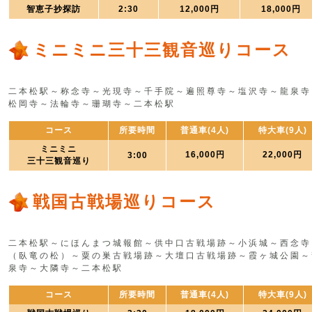
智恵子抄探訪
2:30
12,000円
18,000円
ミニミニ三十三観音巡りコース
二本松駅～称念寺～光現寺～千手院～遍照尊寺～塩沢寺～龍泉寺
松岡寺～法輪寺～珊瑚寺～二本松駅
コース
所要時間
普通車(4人)
特大車(9人)
ミニミニ
16,000円
22,000円
3:00
三十三観音巡り
戦国古戦場巡りコース
二本松駅～にほんまつ城報館～供中口古戦場跡～小浜城～西念寺
（臥竜の松）～粟の巣古戦場跡～大壇口古戦場跡～霞ヶ城公園～
泉寺～大隣寺～二本松駅
コース
所要時間
普通車(4人)
特大車(9人)