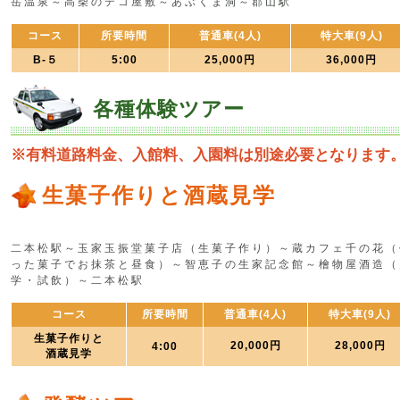
岳温泉～高柴のデコ屋敷～あぶくま洞～郡山駅
コース
所要時間
普通車(4人)
特大車(9人)
B-５
5:00
25,000円
36,000円
各種体験ツアー
※有料道路料金、入館料、入園料は別途必要となります
生菓子作りと酒蔵見学
二本松駅～玉家玉振堂菓子店（生菓子作り）～蔵カフェ千の花（
った菓子でお抹茶と昼食）～智恵子の生家記念館～檜物屋酒造（
学・試飲）～二本松駅
コース
所要時間
普通車(4人)
特大車(9人)
生菓子作りと
20,000円
28,000円
4:00
酒蔵見学