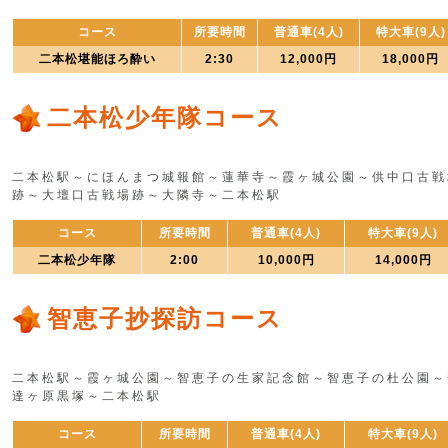
コース
所要時間
普通車(4人)
特大車(9人)
二本松堪能ほろ酔い
2:30
12,000円
18,000円
二本松少年隊コース
二本松駅～にほんまつ城報館～蓮華寺～霞ヶ城公園～供中口古戦
跡～大壇口古戦場跡～大隣寺～二本松駅
コース
所要時間
普通車(4人)
特大車(9人)
二本松少年隊
2:00
10,000円
14,000円
智恵子抄探訪コース
二本松駅～霞ヶ城公園～智恵子の生家記念館～智恵子の杜公園～
達ヶ原黒塚～二本松駅
コース
所要時間
普通車(4人)
特大車(9人)