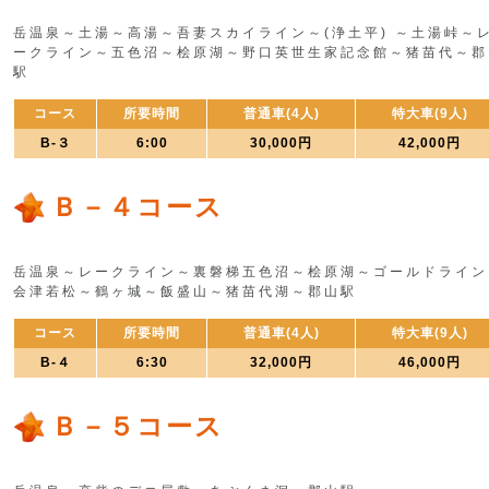
岳温泉～土湯～高湯～吾妻スカイライン～(浄土平) ～土湯峠～
ークライン～五色沼～桧原湖～野口英世生家記念館～猪苗代～郡
駅
コース
所要時間
普通車(4人)
特大車(9人)
B-３
6:00
30,000円
42,000円
Ｂ－４コース
岳温泉～レークライン～裏磐梯五色沼～桧原湖～ゴールドライン
会津若松～鶴ヶ城～飯盛山～猪苗代湖～郡山駅
コース
所要時間
普通車(4人)
特大車(9人)
B-４
6:30
32,000円
46,000円
Ｂ－５コース