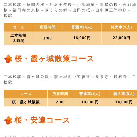
二本松駅～茶園の桜～芹沢千年桜～小浜城址～追猪の桜～合戦場
桜～福田寺の糸桜～さくらの郷～山田の桜～山中伊三郎の桜～二
松駅
コース
所要時間
普通車(4人)
特大車(9人)
二本松桜
16,000円
22,000円
3:00
３時間
桜・霞ヶ城散策コース
二本松駅～霞ヶ城公園～霞ヶ城向い遊歩道～長泉寺～鏡石寺～二
松駅
コース
所要時間
普通車(4人)
特大車(9人)
桜・霞ヶ城散策
2:00
10,000円
14,000円
桜・安達コース