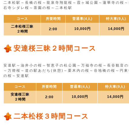
二本松駅～長橋の桜～龍泉寺翔龍桜～霞ヶ城公園～蓮華寺の桜～
石寺シダレ桜～茶園の桜～二本松駅
コース
所要時間
普通車(4人)
特大車(9人)
二本松桜三昧
10,000円
14,000円
2:00
２時間
安達桜三昧２時間コース
安達駅～油井小の桜～智恵子の杜公園～万福寺の桜～長谷観音の
～万燈桜～道の駅あだち(休憩)～栗木内の桜～谷地橋の桜～円東
の桜～安達駅
コース
所要時間
普通車(4人)
特大車(9人)
安達桜三昧
10,000円
14,000円
2:00
２時間
二本松桜３時間コース