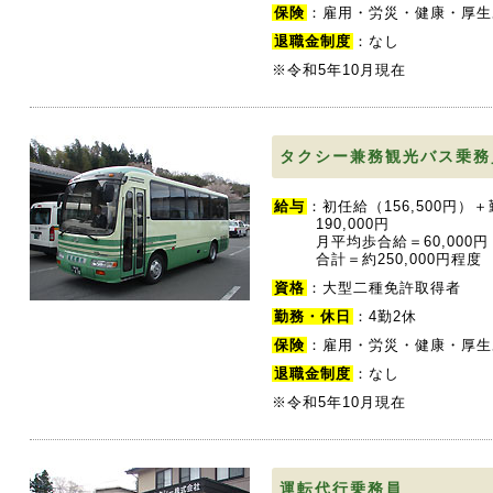
保険
：雇用・労災・健康・厚生
退職金制度
：なし
※令和5年10月現在
タクシー兼務観光バス乗務
給与
：初任給（156,500円
190,000円
月平均歩合給＝60,00
合計＝約250,000円程度
資格
：大型二種免許取得者
勤務・休日
：4勤2休
保険
：雇用・労災・健康・厚生
退職金制度
：なし
※令和5年10月現在
運転代行乗務員